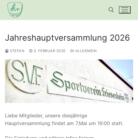
Zum
Inhalt
springen
Suchen nach:
Jahreshauptversammlung 2026
STEFAN
3. FEBRUAR 2026
ALLGEMEIN
Liebe Mitglieder, unsere diesjährige
Hauptversammlung findet am 7.Mai um 19:00 statt.
Die Einladung und nähere Infos folgen.