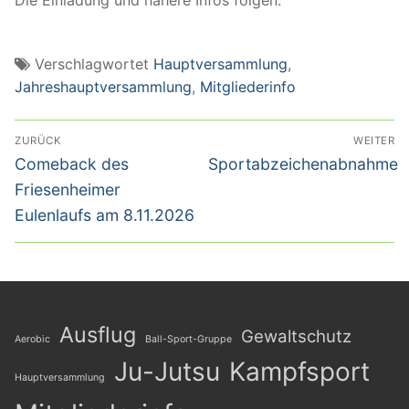
Verschlagwortet
Hauptversammlung
,
Jahreshauptversammlung
,
Mitgliederinfo
Beitragsnavigation
ZURÜCK
WEITER
Vorheriger
Nächster
Comeback des
Sportabzeichenabnahme
Beitrag:
Beitrag:
Friesenheimer
Eulenlaufs am 8.11.2026
Ausflug
Gewaltschutz
Aerobic
Ball-Sport-Gruppe
Ju-Jutsu
Kampfsport
Hauptversammlung