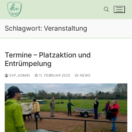
Zum
Inhalt
springen
Schlagwort:
Veranstaltung
Suchen nach:
Termine – Platzaktion und
Entrümpelung
SVF_ADMIN
11. FEBRUAR 2025
NEWS