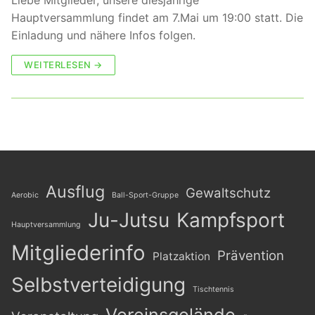
Liebe Mitglieder, unsere diesjährige
Hauptversammlung findet am 7.Mai um 19:00 statt. Die
Einladung und nähere Infos folgen.
WEITERLESEN →
Ausflug
Gewaltschutz
Aerobic
Ball-Sport-Gruppe
Ju-Jutsu
Kampfsport
Hauptversammlung
Mitgliederinfo
Prävention
Platzaktion
Selbstverteidigung
Tischtennis
Vereinsgelände