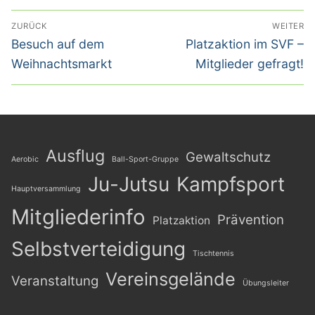
Beitragsnavigation
ZURÜCK
WEITER
Vorheriger
Nächster
Besuch auf dem
Platzaktion im SVF –
Beitrag:
Beitrag:
Weihnachtsmarkt
Mitglieder gefragt!
Ausflug
Gewaltschutz
Aerobic
Ball-Sport-Gruppe
Ju-Jutsu
Kampfsport
Hauptversammlung
Mitgliederinfo
Prävention
Platzaktion
Selbstverteidigung
Tischtennis
Vereinsgelände
Veranstaltung
Übungsleiter