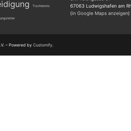
eidigung
67063 Ludwigshafen am Rh
Tischtennis
(
in Google Maps anzeigen
)
ungsleiter
.V. – Powered by
Customify
.