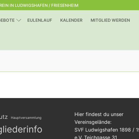
EREIN IN LUDWIGSHAFEN / FRIESENHEIM
GEBOTE
EULENLAUF
KALENDER
MITGLIED WERDEN
Suchen nach:
Hier findest du unser
utz
Hauptversammlung
Vereinsgelände:
gliederinfo
SVF Ludwigshafen 1898 / 
e.V. Teichgasse 31